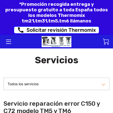
*Promoción recogida entrega y
presupuesto gratuito a toda España todos
los modelos Thermomix
INICIO
tm21,tm31,tm5,tm6 llámanos
Solicitar revisión Thermomix
FORMULARIO PARA REVISAR SU
THERMOMIX O KOBOLD
THERMOMIX REACONDICIONADAS
TM31 Y TM6
Servicios
REPARACION ERROR C150 Y C72
MODELO TM5 Y TM6
OPINIONES DE CLIENTES
Todos los servicios
Servicio reparación error C150 y
C72 modelo TM5 y TM6