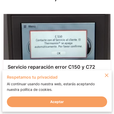
Servicio reparación error C150 y C72
modelo TM5 y TM6
Respetamos tu privacidad
El
error C150 en Thermomix
, especialmente
Al continuar usando nuestra web, estarás aceptando
común en el
modelo TM5 y TM6
, indica un
fallo
nuestra política de cookies.
grave en la placa interna electrónica
, lo que
impide que el equipo arranque correctamente y
Aceptar
pueda utilizarse con normalidad.
Este problema suele …