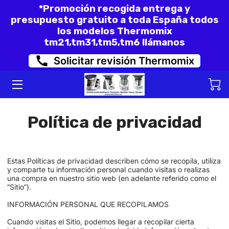
*Promoción recogida entrega y
presupuesto gratuito a toda España todos
los modelos Thermomix
INICIO
tm21,tm31,tm5,tm6 llámanos
Solicitar revisión Thermomix
FORMULARIO PARA REVISAR SU
THERMOMIX O KOBOLD
THERMOMIX REACONDICIONADAS
TM31 Y TM6
Política de privacidad
REPARACION ERROR C150 Y C72
MODELO TM5 Y TM6
OPINIONES DE CLIENTES
Estas Políticas de privacidad describen cómo se recopila, utiliza 
y comparte tu información personal cuando visitas o realizas 
una compra en nuestro sitio web (en adelante referido como el 
“Sitio”).

INFORMACIÓN PERSONAL QUE RECOPILAMOS

Cuando visitas el Sitio, podemos llegar a recopilar cierta 