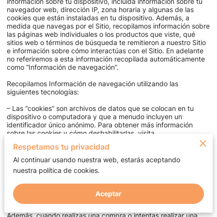
información sobre tu dispositivo, incluida información sobre tu 
navegador web, dirección IP, zona horaria y algunas de las 
cookies que están instaladas en tu dispositivo. Además, a 
medida que navegas por el Sitio, recopilamos información sobre 
las páginas web individuales o los productos que viste, qué 
sitios web o términos de búsqueda te remitieron a nuestro Sitio 
e información sobre cómo interactúas con el Sitio. En adelante 
no referiremos a esta información recopilada automáticamente 
como “Información de navegación”.

Recopilamos Información de navegación utilizando las 
siguientes tecnologías:

– Las “cookies” son archivos de datos que se colocan en tu 
dispositivo o computadora y que a menudo incluyen un 
identificador único anónimo. Para obtener más información 
sobre las cookies y cómo deshabilitarlas, visita 
http://www.allaboutcookies.org
.

Respetamos tu privacidad
– Los “archivos de registro” rastrean las acciones que ocurren 
en el Sitio y recopilan datos, incluida tu dirección IP, tipo de 
Al continuar usando nuestra web, estarás aceptando
navegador, proveedor de servicios de Internet, páginas de 
nuestra política de cookies.
referencia / salida y marcas de fecha / hora.

– Los “faro web”, las “etiquetas” y los “píxeles” son archivos 
electrónicos que se utilizan para registrar información sobre 
Aceptar
cómo navega por el Sitio.

Además, cuando realizas una compra o intentas realizar una 