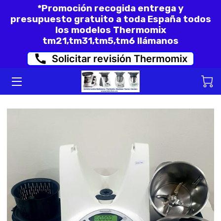
*Promoción recogida entrega y
presupuesto gratuito a toda España todos
los modelos Thermomix
INICIO
tm21,tm31,tm5,tm6 llámanos
Solicitar revisión Thermomix
FORMULARIO PARA REVISAR SU
THERMOMIX O KOBOLD
THERMOMIX REACONDICIONADAS
TM31 Y TM6
REPARACION ERROR C150 Y C72
MODELO TM5 Y TM6
OPINIONES DE CLIENTES