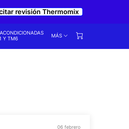
icitar revisión Thermomix
EACONDICIONADAS
MÁS
1 Y TM6
S DE CLIENTES
06 febrero