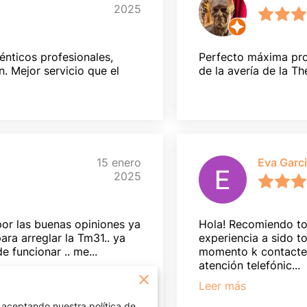
2025
énticos profesionales,
Perfecto máxima pro
. Mejor servicio que el
de la avería de la T
15 enero
Eva Garc
2025
por las buenas opiniones ya
Hola! Recomiendo to
ara arreglar la Tm31.. ya
experiencia a sido t
 funcionar .. me...
momento k contacte 
atención telefónic...
Leer más
 aceptando nuestra política de