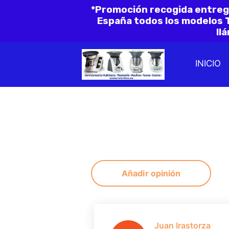
*Promoción recogida entreg
España todos los modelos
ll
INICIO
Añadir opinión
Juan Irastorza