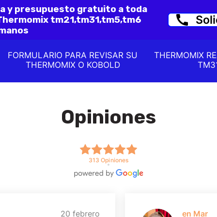
a y presupuesto gratuito a toda
Sol
 Thermomix tm21,tm31,tm5,tm6
ámanos
FORMULARIO PARA REVISAR SU
THERMOMIX R
THERMOMIX O KOBOLD
TM3
REPARACION ERROR C150 Y C72
OPINIONE
MODELO TM5 Y TM6
Opiniones
313 Opiniones
20 febrero
en Mar